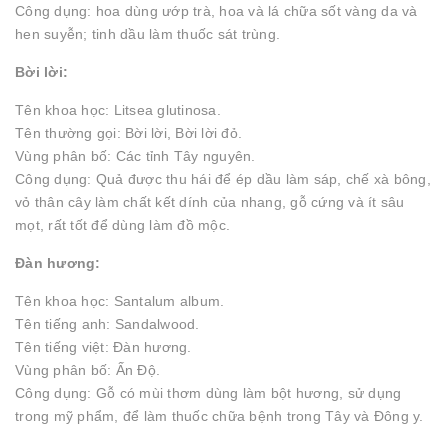
Công dụng: hoa dùng ướp trà, hoa và lá chữa sốt vàng da và
hen suyễn; tinh dầu làm thuốc sát trùng.
Bời lời:
Tên khoa học: Litsea glutinosa.
Tên thường gọi: Bời lời, Bời lời đỏ.
Vùng phân bố: Các tỉnh Tây nguyên.
Công dụng: Quả được thu hái để ép dầu làm sáp, chế xà bông,
vỏ thân cây làm chất kết dính của nhang, gỗ cứng và ít sâu
mọt, rất tốt để dùng làm đồ mộc.
Đàn hương:
Tên khoa học: Santalum album.
Tên tiếng anh: Sandalwood.
Tên tiếng việt: Đàn hương.
Vùng phân bố: Ấn Độ.
Công dụng: Gỗ có mùi thơm dùng làm bột hương, sử dụng
trong mỹ phẩm, để làm thuốc chữa bệnh trong Tây và Đông y.