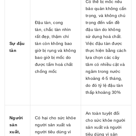
Có thể bị mốc nếu
bảo quản không cẩn
trọng, và không chú
Đậu tàn, cong
trọng đến vấn đề
tàn, chắc tàn nhìn
đậu tàn do không
rất đẹp, thậm chí
sử dụng hoá chất.
Sự đậu
tàn còn không bao
Việc đậu tàn được
tàn
giờ bị rụng và không
thực hiện bằng cách
bao giờ bị mốc do
lựa chọn các cây
được tẩm hoá chất
tăm có nhiều cật và
chống mốc
ngâm trong nước
khoảng 4-5 tháng,
do đó tỷ lệ đậu tàn
thấp khoảng 30%
An toàn tuyệt đối
Người
Có hại cho sức khỏe
cho sức khỏe người
sản
người sản xuất và
sản xuất và người
xuất,
người tiêu dùng vì
tiêu dùng vì sản