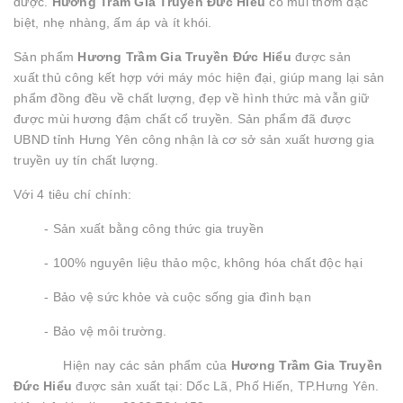
được.
Hương Trầm Gia Truyền Đức Hiểu
có mùi thơm đặc
biệt, nhẹ nhàng, ấm áp và ít khói.
Sản phẩm
Hương Trầm Gia Truyền Đức Hiểu
được sản
xuất thủ công kết hợp với máy móc hiện đại, giúp mang lại sản
phẩm đồng đều về chất lượng, đẹp về hình thức mà vẫn giữ
được mùi hương đậm chất cổ truyền. Sản phẩm đã được
UBND tỉnh Hưng Yên công nhận là cơ sở sản xuất hương gia
truyền uy tín chất lượng.
Với 4 tiêu chí chính:
- Sản xuất bằng công thức gia truyền
- 100% nguyên liệu thảo mộc, không hóa chất độc hại
- Bảo vệ sức khỏe và cuộc sống gia đình bạn
- Bảo vệ môi trường.
Hiện nay các sản phẩm của
Hương Trầm Gia Truyền
Đức Hiểu
được sản xuất tại: Dốc Lã, Phố Hiến, TP.Hưng Yên.