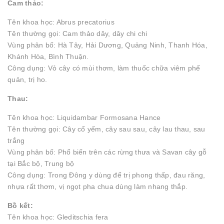
Cam thảo:
Tên khoa học: Abrus precatorius
Tên thường gọi: Cam thảo dây, dây chi chi
Vùng phân bố: Hà Tây, Hải Dương, Quảng Ninh, Thanh Hóa,
Khánh Hòa, Bình Thuận.
Công dụng: Vỏ cây có mùi thơm, làm thuốc chữa viêm phế
quản, trị ho.
Thau:
Tên khoa học: Liquidambar Formosana Hance
Tên thường gọi: Cây cổ yếm, cây sau sau, cây lau thau, sau
trắng
Vùng phân bố: Phổ biến trên các rừng thưa và Savan cây gỗ
tại Bắc bộ, Trung bộ
Công dụng: Trong Đông y dùng để trị phong thấp, đau răng,
nhựa rất thơm, vị ngọt pha chua dùng làm nhang thắp.
Bồ kết:
Tên khoa học: Gleditschia fera