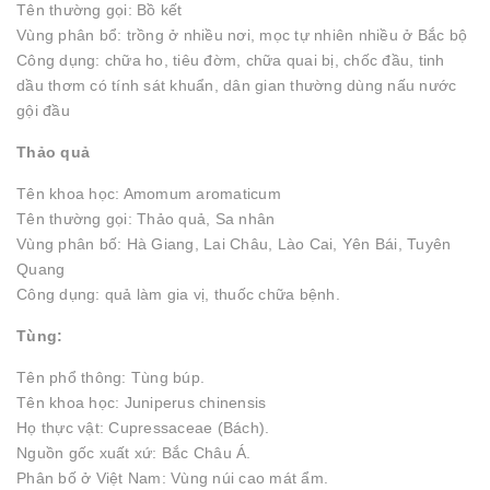
Tên thường gọi: Bồ kết
Vùng phân bổ: trồng ở nhiều nơi, mọc tự nhiên nhiều ở Bắc bộ
Công dụng: chữa ho, tiêu đờm, chữa quai bị, chốc đầu, tinh
dầu thơm có tính sát khuẩn, dân gian thường dùng nấu nước
gội đầu
Thảo quả
Tên khoa học: Amomum aromaticum
Tên thường gọi: Thảo quả, Sa nhân
Vùng phân bố: Hà Giang, Lai Châu, Lào Cai, Yên Bái, Tuyên
Quang
Công dụng: quả làm gia vị, thuốc chữa bệnh.
Tùng:
Tên phổ thông: Tùng búp.
Tên khoa học: Juniperus chinensis
Họ thực vật: Cupressaceae (Bách).
Nguồn gốc xuất xứ: Bắc Châu Á.
Phân bố ở Việt Nam: Vùng núi cao mát ẩm.