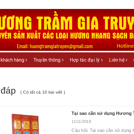
 khách hàng
Truyền thông
Hợp tác đại lý
Liên hệ
 đáp
( Có tất cả 10 bài viết )
Tại sao cần sử dụng Hương 
11/11/2019
Câu hỏi: Tại sao cần sử dụng 