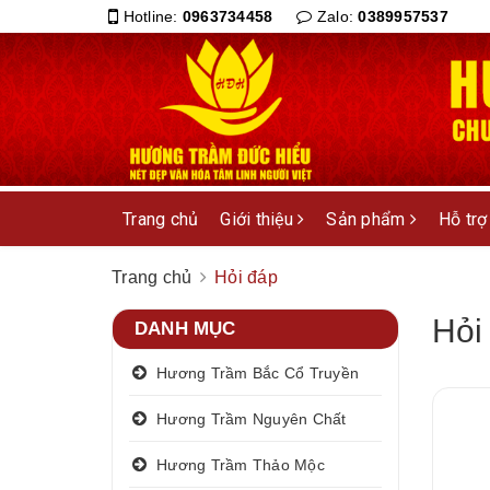
Hotline:
0963734458
Zalo:
0389957537
Trang chủ
Giới thiệu
Sản phẩm
Hỗ trợ
Trang chủ
Hỏi đáp
Hỏi
DANH MỤC
Hương Trầm Bắc Cổ Truyền
Hương Trầm Nguyên Chất
Hương Trầm Thảo Mộc