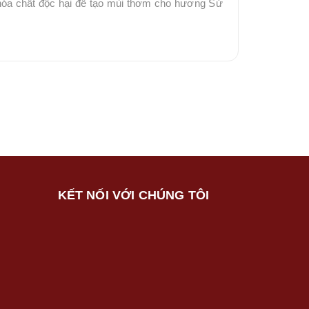
hóa chất độc hại để tạo mùi thơm cho hương Sử
KẾT NỐI VỚI CHÚNG TÔI