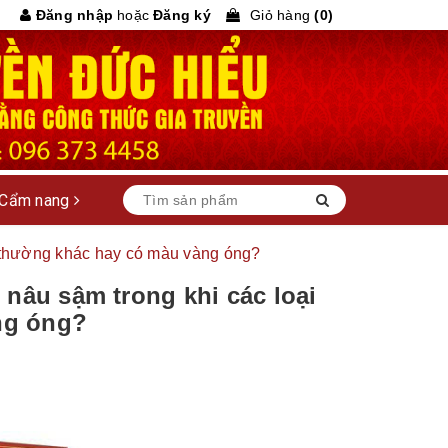
Đăng nhập
hoặc
Đăng ký
Giỏ hàng
(
0
)
Cẩm nang
g thường khác hay có màu vàng óng?
 nâu sậm trong khi các loại
ng óng?