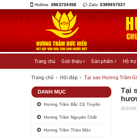
Hotline:
0963734458
Zalo:
0389957537
Trang chủ
Giới thiệu
Sản phẩm
Hỗ trợ
Trang chủ
Hỏi đáp
Tại sao Hương Trầm Gi
Tại 
DANH MỤC
hươ
Hương Trầm Bắc Cổ Truyền
11/11/20
Hương Trầm Nguyên Chất
Hương Trầm Thảo Mộc