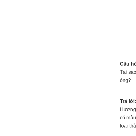
Câu hỏ
Tại sa
óng?
Trả lời
Hương 
có màu
loại th