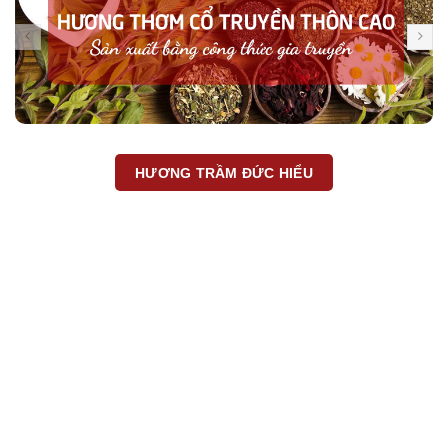
HƯƠNG TRẦM ĐỨC HIỂU