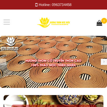
Hotline:
0963734458
0