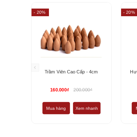
- 20%
- 20%
Trầm Viên Cao Cấp - 4cm
Hư
160.000₫
200.000₫
Mua hàng
Xem nhanh