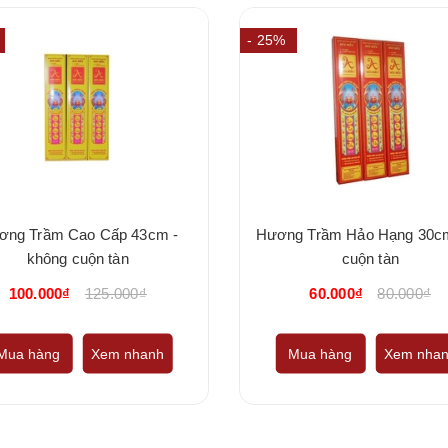
- 25%
ơng Trầm Cao Cấp 43cm -
Hương Trầm Hảo Hạng 30cm
không cuộn tàn
cuộn tàn
100.000₫
125.000₫
60.000₫
80.000₫
Mua hàng
Xem nhanh
Mua hàng
Xem nha