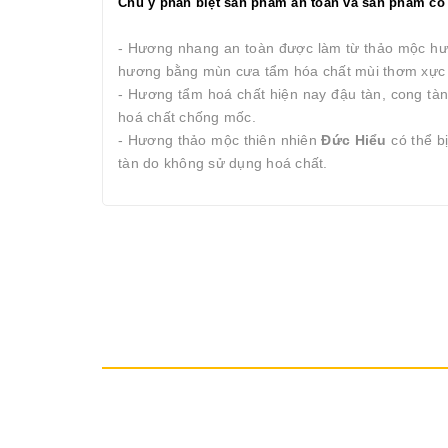
Chú ý phân biệt sản phẩm an toàn và sản phẩm có 
- Hương nhang an toàn được làm từ thảo mộc hươ
hương bằng mùn cưa tẩm hóa chất mùi thơm xực n
- Hương tẩm hoá chất hiện nay đậu tàn, cong tàn
hoá chất chống mốc.
- Hương thảo mộc thiên nhiên
Đức Hiểu
có thể b
tàn do không sử dụng hoá chất.