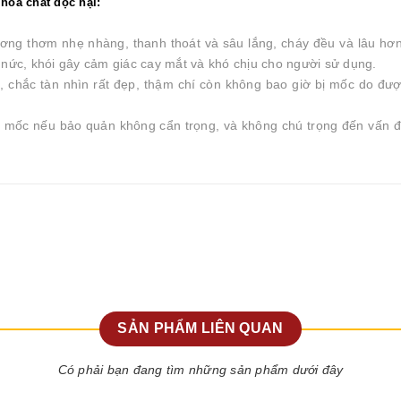
hóa chất độc hại:
ng thơm nhẹ nhàng, thanh thoát và sâu lắng, cháy đều và lâu hơ
ức, khói gây cảm giác cay mắt và khó chịu cho người sử dụng.
, chắc tàn nhìn rất đẹp, thậm chí còn không bao giờ bị mốc do đư
ị mốc nếu bảo quản không cẩn trọng, và không chú trọng đến vấn 
SẢN PHẨM LIÊN QUAN
Có phải bạn đang tìm những sản phẩm dưới đây