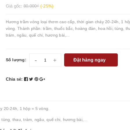
Giá gốc:
80.000₫
(-25%)
Hương trầm vòng loại thơm cao cấp, thời gian cháy 20-24h, 1 hộ
vòng. Thành phần: trầm, thuốc bắc, hoàng đàn, hoa hồi, tùng, th
trám, ngâu, quế chi, hương bài,...
-
+
Đặt hàng ngay
Số lượng:
Chia sẻ:
́y
20-24h
, 1 hộp = 5 vòng.
tùng, thau, trám, ngâu, quế chi, hương bài,...