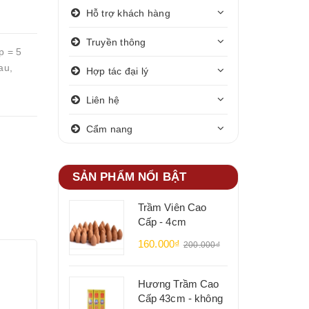
Hỗ trợ khách hàng
Truyền thông
p = 5
au,
Hợp tác đại lý
Liên hệ
Cẩm nang
SẢN PHẨM NỔI BẬT
Trầm Viên Cao
Cấp - 4cm
160.000₫
200.000₫
Hương Trầm Cao
Cấp 43cm - không