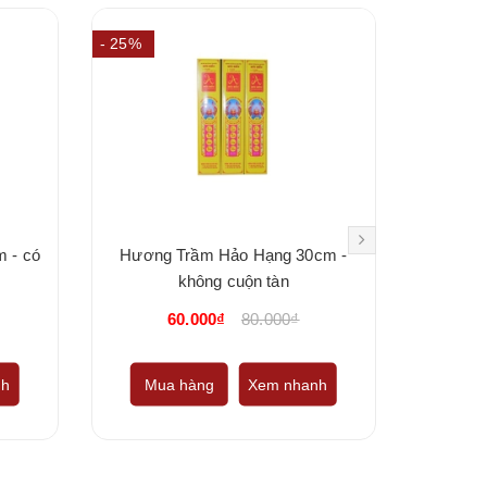
- 25%
- 20%
 - có
Hương Trầm Hảo Hạng 30cm -
Trầ
không cuộn tàn
60.000₫
80.000₫
1
nh
Mua hàng
Xem nhanh
Mu