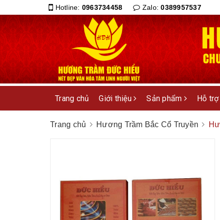
Hotline:
0963734458
Zalo:
0389957537
Trang chủ
Giới thiệu
Sản phẩm
Hỗ trợ
Trang chủ
Hương Trầm Bắc Cổ Truyền
Hư