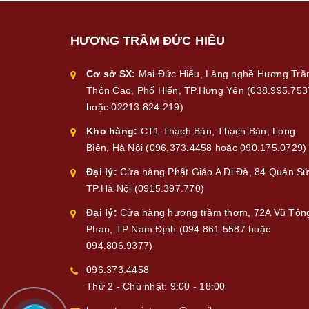
HƯƠNG TRẦM ĐỨC HIỂU
Cơ sở SX:
Mai Đức Hiểu, Làng nghề Hương Tr
Thôn Cao, Phố Hiến, TP.Hưng Yên (038.995.753
hoặc 02213.824.219)
Kho hàng:
CT1 Thạch Bàn, Thạch Bàn, Long
Biên, Hà Nội (096.373.4458 hoặc 090.175.0729)
Đại lý:
Cửa hàng Phật Giáo A Di Đà, 84 Quán Sứ
TP.Hà Nội (0915.397.770)
Đại lý:
Cửa hàng hương trầm thơm, 72A Vũ Tôn
Phan, TP Nam Định (094.861.5587 hoặc
094.806.9377)
096.373.4458
Thứ 2 - Chủ nhật: 9:00 - 18:00