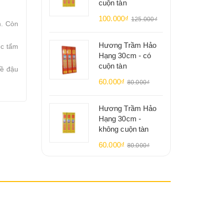
cuộn tàn
100.000₫
125.000₫
n. Còn
Hương Trầm Hảo
ợc tẩm
Hạng 30cm - có
cuộn tàn
đề đậu
60.000₫
80.000₫
Hương Trầm Hảo
Hạng 30cm -
không cuộn tàn
60.000₫
80.000₫