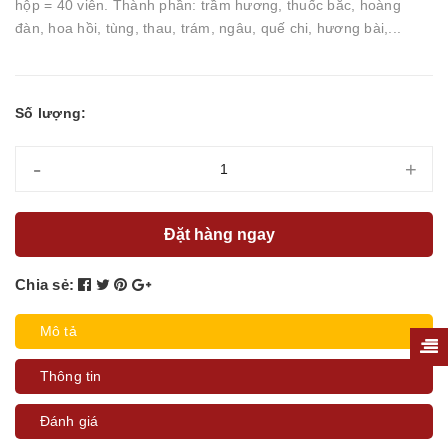
hộp = 40 viên. Thành phần: trầm hương, thuốc bắc, hoàng
đàn, hoa hồi, tùng, thau, trám, ngâu, quế chi, hương bài,...
Số lượng:
-
+
Đặt hàng ngay
Chia sẻ:
Mô tả
Thông tin
Đánh giá