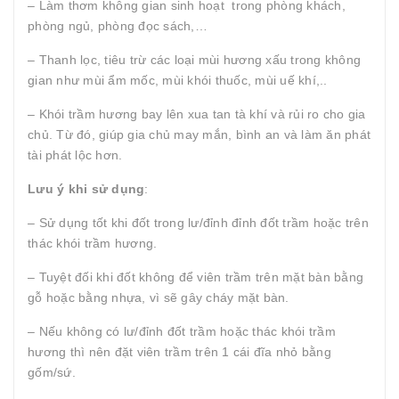
– Làm thơm không gian sinh hoạt trong phòng khách,
phòng ngủ, phòng đọc sách,…
– Thanh lọc, tiêu trừ các loại mùi hương xấu trong không
gian như mùi ẩm mốc, mùi khói thuốc, mùi uế khí,..
– Khói trầm hương bay lên xua tan tà khí và rủi ro cho gia
chủ. Từ đó, giúp gia chủ may mắn, bình an và làm ăn phát
tài phát lộc hơn.
Lưu ý khi sử dụng
:
– Sử dụng tốt khi đốt trong lư/đỉnh đỉnh đốt trầm hoặc trên
thác khói trầm hương.
–
Tuyệt đối khi đốt không để viên trầm trên mặt bàn bằng
gỗ hoặc bằng nhựa, vì sẽ gây cháy mặt bàn.
–
Nếu không có lư/đỉnh đốt trầm hoặc thác khói trầm
hương thì nên đặt viên trầm trên 1 cái đĩa nhỏ bằng
gốm/sứ.